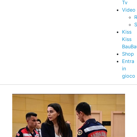
Tv
Video
R
S
Kiss
Kiss
BauBa
Shop
Entra
in
gioco