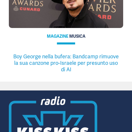
MAGAZINE
MUSICA
Boy George nella bufera: Bandcamp rimuove
la sua canzone pro-Israele per presunto uso
di AI