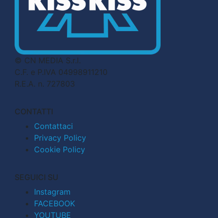
© CN MEDIA S.r.l.
C.F. e P.IVA 04998911210
R.E.A. n. 727803
CONTATTI
Contattaci
Privacy Policy
Cookie Policy
SEGUICI SU
Instagram
FACEBOOK
YOUTUBE