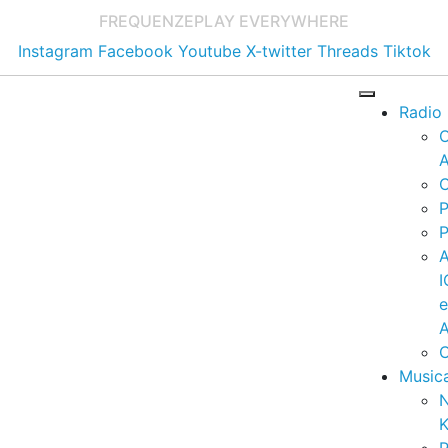
FREQUENZE
PLAY EVERYWHERE
Instagram
Facebook
Youtube
X-twitter
Threads
Tiktok
Radio
A
C
P
P
I
A
C
Music
K