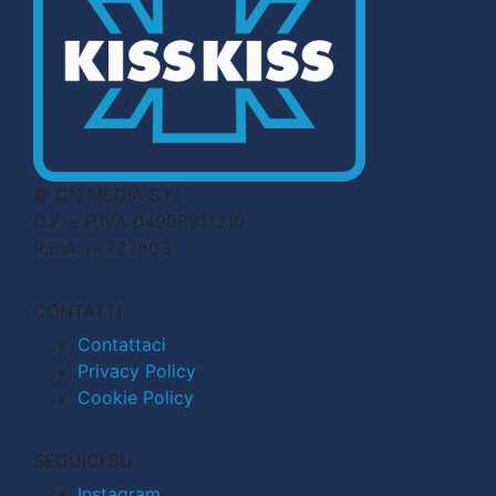
© CN MEDIA S.r.l.
C.F. e P.IVA 04998911210
R.E.A. n. 727803
CONTATTI
Contattaci
Privacy Policy
Cookie Policy
SEGUICI SU
Instagram