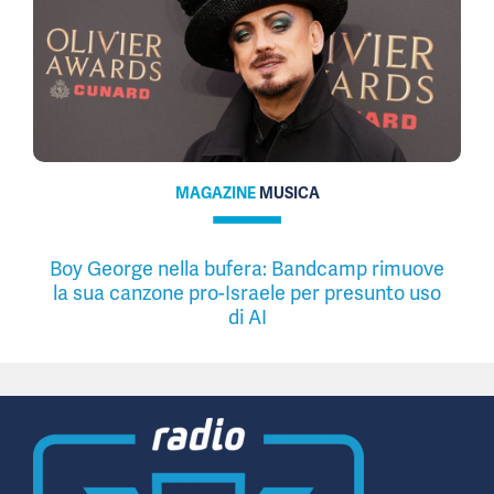
MAGAZINE
MUSICA
Boy George nella bufera: Bandcamp rimuove
la sua canzone pro-Israele per presunto uso
di AI