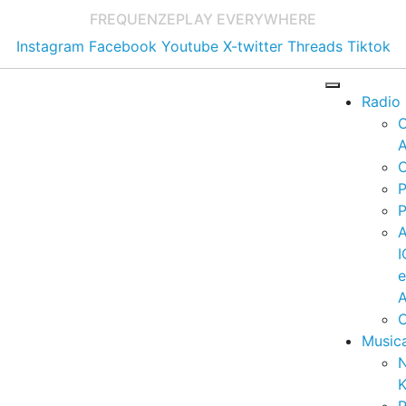
FREQUENZE
PLAY EVERYWHERE
Instagram
Facebook
Youtube
X-twitter
Threads
Tiktok
Radio
A
C
P
P
I
A
C
Music
K