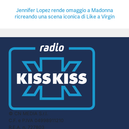
Jennifer Lopez rende omaggio a Madonna
ricreando una scena iconica di Like a Virgin
© CN MEDIA S.r.l.
C.F. e P.IVA 04998911210
R.E.A. n. 727803