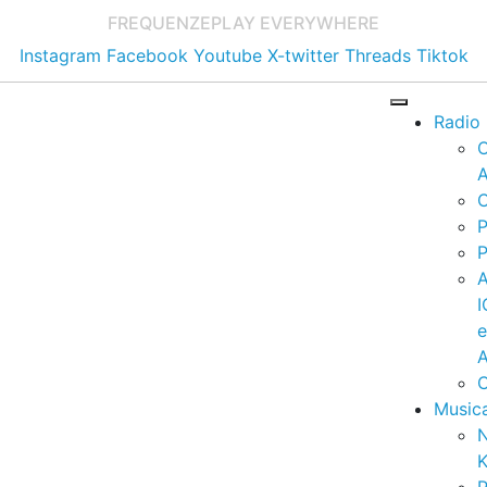
FREQUENZE
PLAY EVERYWHERE
Instagram
Facebook
Youtube
X-twitter
Threads
Tiktok
Radio
A
C
P
P
I
A
C
Music
K