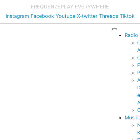
FREQUENZE
PLAY EVERYWHERE
Instagram
Facebook
Youtube
X-twitter
Threads
Tiktok
Radio
A
C
P
P
I
A
C
Music
K