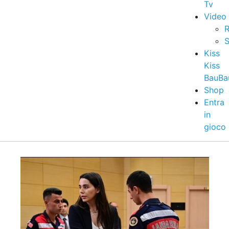
Tv
Video
R
S
Kiss
Kiss
BauBa
Shop
Entra
in
gioco