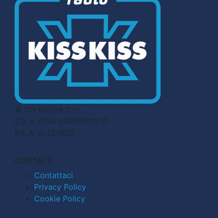
© CN MEDIA S.r.l.
C.F. e P.IVA 04998911210
R.E.A. n. 727803
CONTATTI
Contattaci
Privacy Policy
Cookie Policy