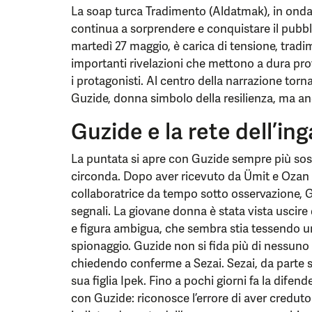
La soap turca Tradimento (Aldatmak), in onda
continua a sorprendere e conquistare il pubbli
martedì 27 maggio, è carica di tensione, tradime
importanti rivelazioni che mettono a dura prova
i protagonisti. Al centro della narrazione torna
Guzide, donna simbolo della resilienza, ma anc
Guzide e la rete dell’in
La puntata si apre con Guzide sempre più sosp
circonda. Dopo aver ricevuto da Ümit e Ozan
collaboratrice da tempo sotto osservazione, G
segnali. La giovane donna è stata vista uscire d
e figura ambigua, che sembra stia tessendo un
spionaggio. Guzide non si fida più di nessuno 
chiedendo conferme a Sezai. Sezai, da parte s
sua figlia Ipek. Fino a pochi giorni fa la difen
con Guzide: riconosce l’errore di aver creduto