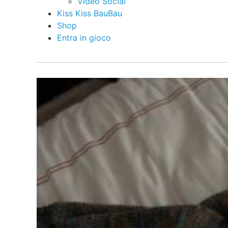
Video Social
Kiss Kiss BauBau
Shop
Entra in gioco