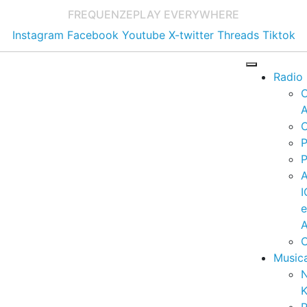
FREQUENZE
PLAY EVERYWHERE
Instagram
Facebook
Youtube
X-twitter
Threads
Tiktok
Radio
A
C
P
P
I
A
C
Music
K