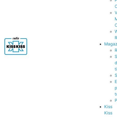
P
C
V
C
R
Magaz
R
S
t
S
p
t
Kiss
Kiss