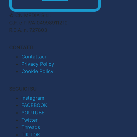
© CN MEDIA S.r.l.
C.F. e P.IVA 04998911210
R.E.A. n. 727803
CONTATTI
Contattaci
Privacy Policy
Cookie Policy
SEGUICI SU
Instagram
FACEBOOK
YOUTUBE
Twitter
Threads
TIK TOK