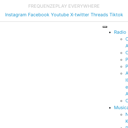
FREQUENZE
PLAY EVERYWHERE
Instagram
Facebook
Youtube
X-twitter
Threads
Tiktok
Radio
A
C
P
P
I
A
C
Music
K