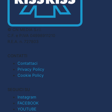
© CN MEDIA S.r.l.
C.F. e P.IVA 04998911210
R.E.A. n. 727803
CONTATTI
Contattaci
Privacy Policy
Cookie Policy
SEGUICI SU
Instagram
FACEBOOK
YOUTUBE