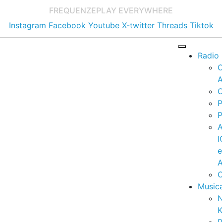
FREQUENZE
PLAY EVERYWHERE
Instagram
Facebook
Youtube
X-twitter
Threads
Tiktok
Radio
A
C
P
P
I
A
C
Music
K