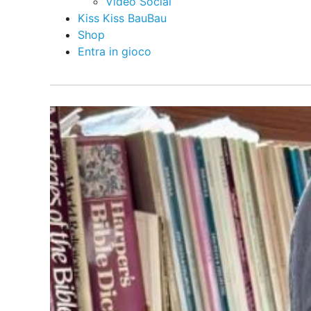
Video Social
Kiss Kiss BauBau
Shop
Entra in gioco