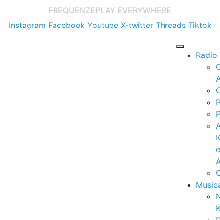
FREQUENZE
PLAY EVERYWHERE
Instagram
Facebook
Youtube
X-twitter
Threads
Tiktok
Radio
A
C
P
P
I
A
C
Music
K