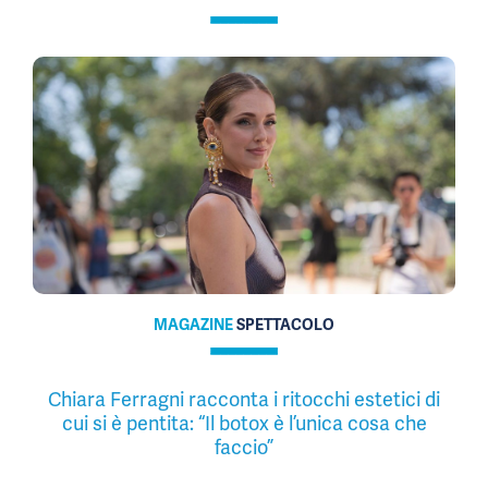
MAGAZINE
SPETTACOLO
Chiara Ferragni racconta i ritocchi estetici di
cui si è pentita: “Il botox è l’unica cosa che
faccio”