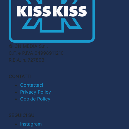
© CN MEDIA S.r.l.
C.F. e P.IVA 04998911210
R.E.A. n. 727803
CONTATTI
Contattaci
Privacy Policy
Cookie Policy
SEGUICI SU
Instagram