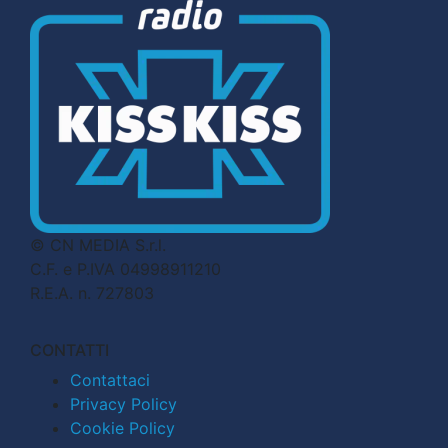
© CN MEDIA S.r.l.
C.F. e P.IVA 04998911210
R.E.A. n. 727803
CONTATTI
Contattaci
Privacy Policy
Cookie Policy