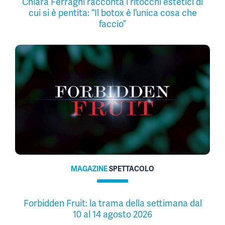
Chiara Ferragni racconta i ritocchi estetici di
cui si è pentita: “Il botox è l’unica cosa che
faccio”
MAGAZINE
SPETTACOLO
Forbidden Fruit: la trama della settimana dal
10 al 14 agosto 2026