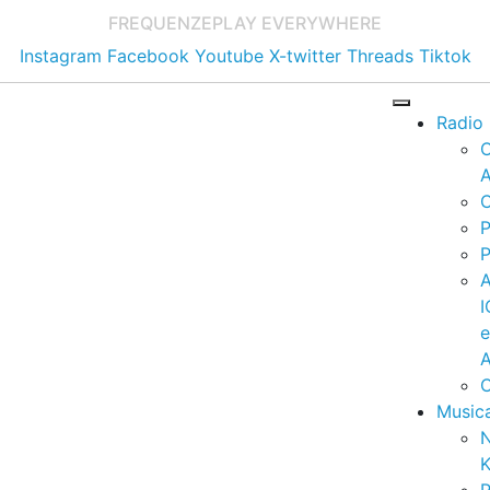
FREQUENZE
PLAY EVERYWHERE
Instagram
Facebook
Youtube
X-twitter
Threads
Tiktok
Radio
A
C
P
P
I
A
C
Music
K