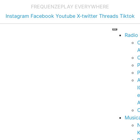
FREQUENZE
PLAY EVERYWHERE
Instagram
Facebook
Youtube
X-twitter
Threads
Tiktok
Radio
A
C
P
P
I
A
C
Music
K