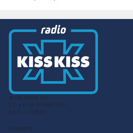
© CN MEDIA S.r.l.
C.F. e P.IVA 04998911210
R.E.A. n. 727803
CONTATTI