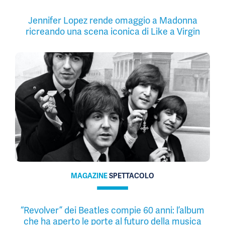
Jennifer Lopez rende omaggio a Madonna
ricreando una scena iconica di Like a Virgin
MAGAZINE
SPETTACOLO
“Revolver” dei Beatles compie 60 anni: l’album
che ha aperto le porte al futuro della musica