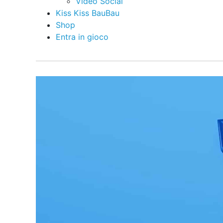
Video Social
Kiss Kiss BauBau
Shop
Entra in gioco