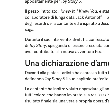
appositamente per
Toy Story 5
.
Il pezzo, intitolato
I Knew It, I Knew You
, è st
collaboratore di lunga data Jack Antonoff. Il 
degli esordi della cantante ed è ispirato a Jes
saga.
Durante il suo intervento, Swift ha confessat
di
Toy Story
, spiegando di essere cresciuta con
aver contribuito alla nuova avventura Pixar.
Una dichiarazione d’amo
Davanti alla platea, l’artista ha espresso tutto
definendo
Toy Story 5
il suo capitolo preferito 
La cantante ha inoltre voluto ringraziare gli ani
tutti coloro che hanno lavorato alla realizzazi
risultato finale sia una vera e propria opera d’a