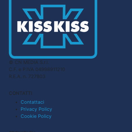
© CN MEDIA S.r.l.
C.F. e P.IVA 04998911210
R.E.A. n. 727803
CONTATTI
Contattaci
Privacy Policy
Cookie Policy