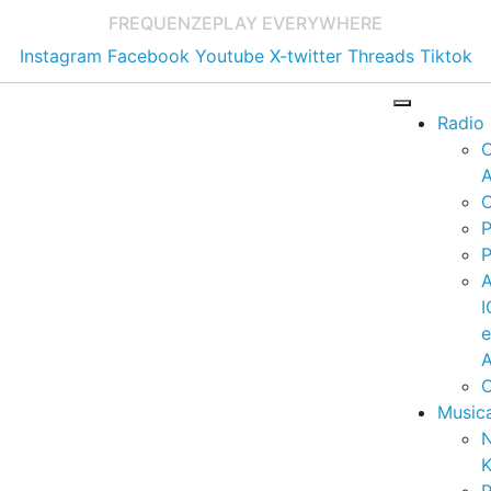
FREQUENZE
PLAY EVERYWHERE
Instagram
Facebook
Youtube
X-twitter
Threads
Tiktok
Radio
A
C
P
P
I
A
C
Music
K