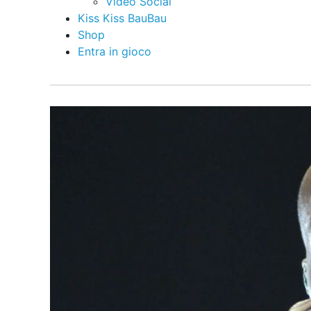
Video Social
Kiss Kiss BauBau
Shop
Entra in gioco