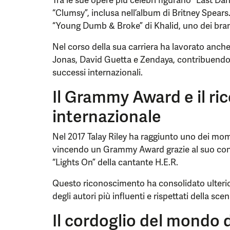
Tra le sue opere più celebri figurano “Last Dan
“Clumsy”, inclusa nell’album di Britney Spears. 
“Young Dumb & Broke” di Khalid, uno dei brani
Nel corso della sua carriera ha lavorato anch
Jonas, David Guetta e Zendaya, contribuendo 
successi internazionali.
Il Grammy Award e il r
internazionale
Nel 2017 Talay Riley ha raggiunto uno dei mome
vincendo un Grammy Award grazie al suo contr
“Lights On” della cantante H.E.R.
Questo riconoscimento ha consolidato ulter
degli autori più influenti e rispettati della 
Il cordoglio del mondo 