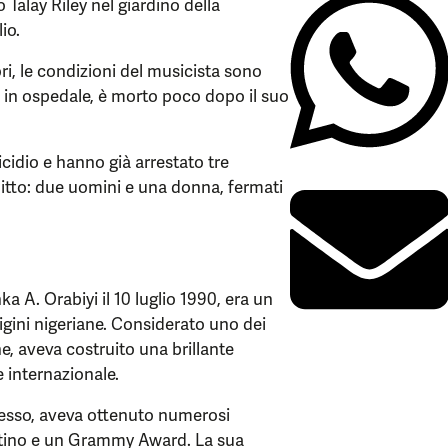
 Talay Riley nel giardino della
io.
ri, le condizioni del musicista sono
a in ospedale, è morto poco dopo il suo
cidio e hanno già arrestato tre
litto: due uomini e una donna, fermati
a A. Orabiyi il 10 luglio 1990, era un
igini nigeriane. Considerato uno dei
e, aveva costruito una brillante
e internazionale.
ccesso, aveva ottenuto numerosi
platino e un Grammy Award. La sua