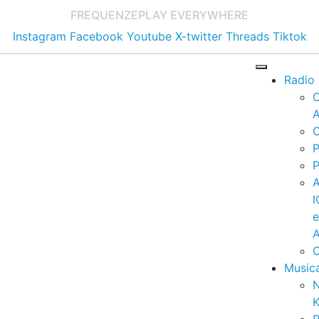
FREQUENZE
PLAY EVERYWHERE
Instagram
Facebook
Youtube
X-twitter
Threads
Tiktok
Radio
A
C
P
P
I
A
C
Music
K