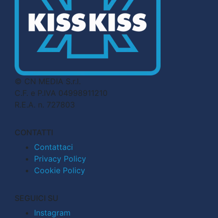
© CN MEDIA S.r.l.
C.F. e P.IVA 04998911210
R.E.A. n. 727803
CONTATTI
Contattaci
Privacy Policy
Cookie Policy
SEGUICI SU
Instagram