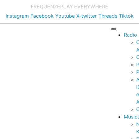
FREQUENZE
PLAY EVERYWHERE
Instagram
Facebook
Youtube
X-twitter
Threads
Tiktok
Radio
A
C
P
P
I
A
C
Music
K