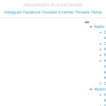
FREQUENZE
PLAY EVERYWHERE
Instagram
Facebook
Youtube
X-twitter
Threads
Tiktok
Radio
A
C
P
P
I
A
C
Music
K