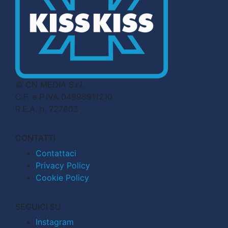
© CN MEDIA S.r.l.
C.F. e P.IVA 04998911210
R.E.A. n. 727803
CONTATTI
Contattaci
Privacy Policy
Cookie Policy
SEGUICI SU
Instagram