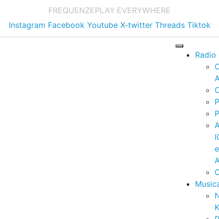
FREQUENZE
PLAY EVERYWHERE
Instagram
Facebook
Youtube
X-twitter
Threads
Tiktok
Radio
A
C
P
P
I
A
C
Music
K