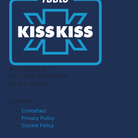
© CN MEDIA S.r.l.
C.F. e P.IVA 04998911210
R.E.A. n. 727803
CONTATTI
Contattaci
Privacy Policy
Cookie Policy