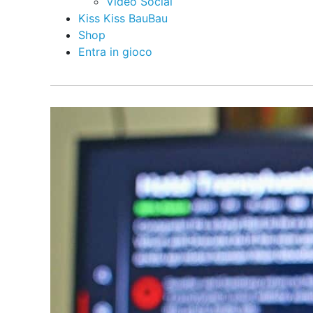
Video Social
Kiss Kiss BauBau
Shop
Entra in gioco