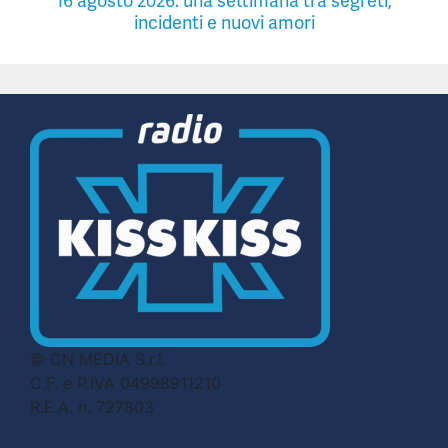
16 agosto 2026: una settimana tra segreti,
incidenti e nuovi amori
© CN MEDIA S.r.l.
C.F. e P.IVA 04998911210
R.E.A. n. 727803