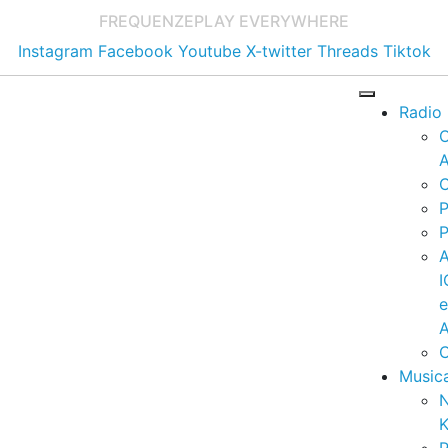
FREQUENZE
PLAY EVERYWHERE
Instagram
Facebook
Youtube
X-twitter
Threads
Tiktok
Radio
A
C
P
P
I
A
C
Music
K