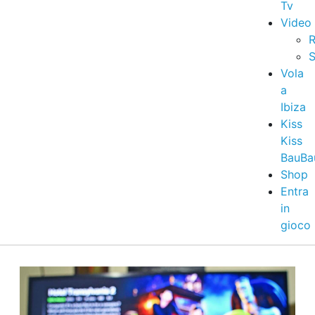
Tv
Video
R
S
Vola
a
Ibiza
Kiss
Kiss
BauBa
Shop
Entra
in
gioco