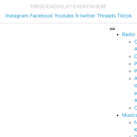
FREQUENZE
PLAY EVERYWHERE
Instagram
Facebook
Youtube
X-twitter
Threads
Tiktok
Radio
A
C
P
P
I
A
C
Music
K