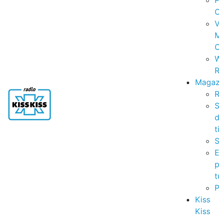
P
C
V
C
R
Magaz
R
S
t
S
p
t
Kiss
Kiss