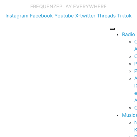
FREQUENZE
PLAY EVERYWHERE
Instagram
Facebook
Youtube
X-twitter
Threads
Tiktok
Radio
A
C
P
P
I
A
C
Music
K