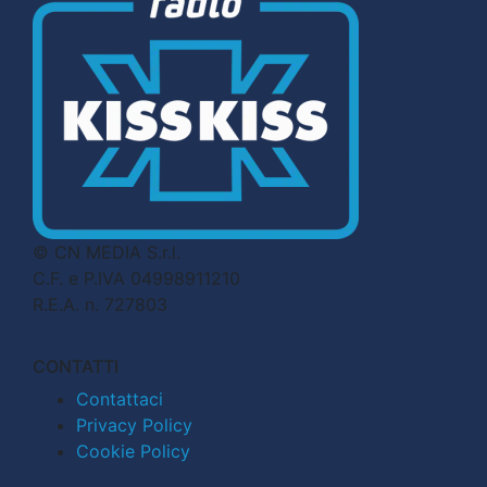
© CN MEDIA S.r.l.
C.F. e P.IVA 04998911210
R.E.A. n. 727803
CONTATTI
Contattaci
Privacy Policy
Cookie Policy