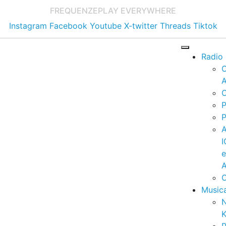
FREQUENZE
PLAY EVERYWHERE
Instagram
Facebook
Youtube
X-twitter
Threads
Tiktok
Radio
A
C
P
P
I
A
C
Music
K