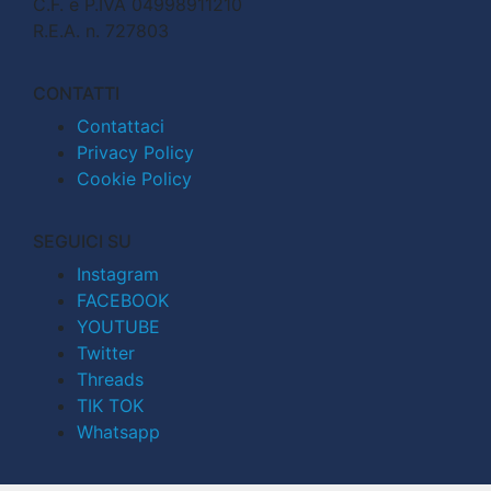
C.F. e P.IVA 04998911210
R.E.A. n. 727803
CONTATTI
Contattaci
Privacy Policy
Cookie Policy
SEGUICI SU
Instagram
FACEBOOK
YOUTUBE
Twitter
Threads
TIK TOK
Whatsapp