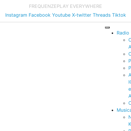
FREQUENZE
PLAY EVERYWHERE
Instagram
Facebook
Youtube
X-twitter
Threads
Tiktok
Radio
A
C
P
P
I
A
C
Music
K