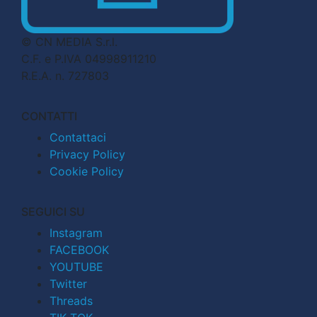
© CN MEDIA S.r.l.
C.F. e P.IVA 04998911210
R.E.A. n. 727803
CONTATTI
Contattaci
Privacy Policy
Cookie Policy
SEGUICI SU
Instagram
FACEBOOK
YOUTUBE
Twitter
Threads