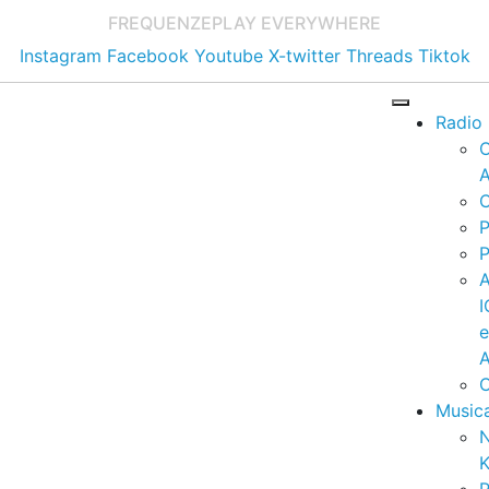
FREQUENZE
PLAY EVERYWHERE
Instagram
Facebook
Youtube
X-twitter
Threads
Tiktok
Radio
A
C
P
P
I
A
C
Music
K