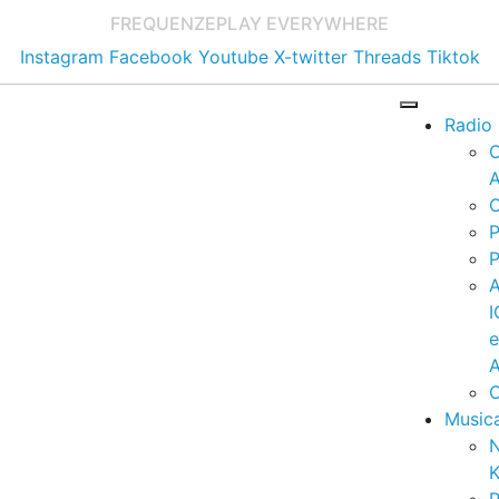
FREQUENZE
PLAY EVERYWHERE
Instagram
Facebook
Youtube
X-twitter
Threads
Tiktok
Radio
A
C
P
P
I
A
C
Music
K