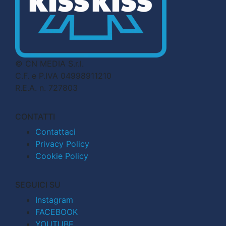
© CN MEDIA S.r.l.
C.F. e P.IVA 04998911210
R.E.A. n. 727803
CONTATTI
Contattaci
Privacy Policy
Cookie Policy
SEGUICI SU
Instagram
FACEBOOK
YOUTUBE