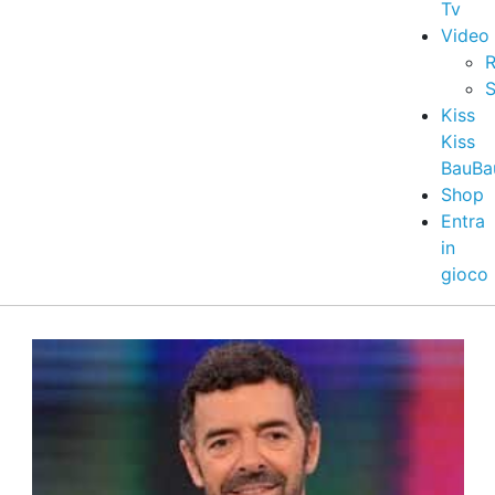
Tv
Video
R
S
Kiss
Kiss
BauBa
Shop
Entra
in
gioco