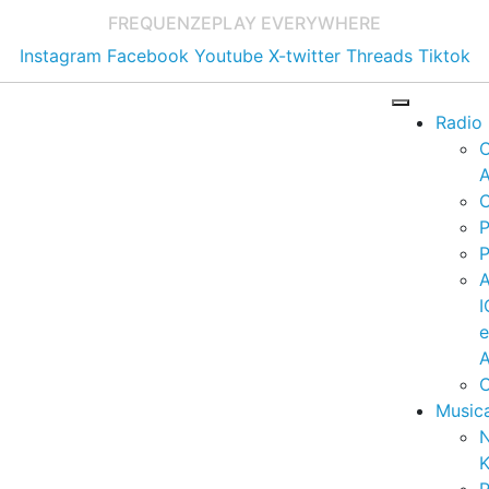
FREQUENZE
PLAY EVERYWHERE
Instagram
Facebook
Youtube
X-twitter
Threads
Tiktok
Radio
A
C
P
P
I
A
C
Music
K