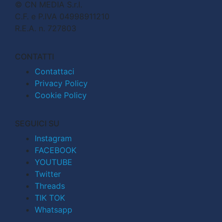
© CN MEDIA S.r.l.
C.F. e P.IVA 04998911210
R.E.A. n. 727803
CONTATTI
Contattaci
Privacy Policy
Cookie Policy
SEGUICI SU
Instagram
FACEBOOK
YOUTUBE
Twitter
Threads
TIK TOK
Whatsapp