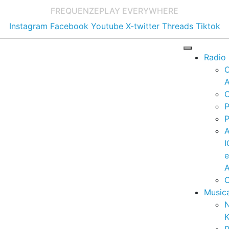
FREQUENZE
PLAY EVERYWHERE
Instagram
Facebook
Youtube
X-twitter
Threads
Tiktok
Radio
A
C
P
P
I
A
C
Music
K