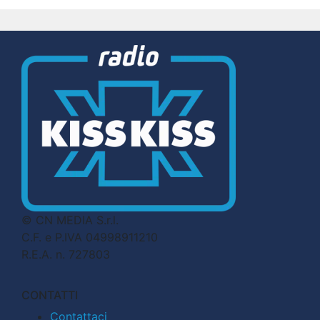
© CN MEDIA S.r.l.
C.F. e P.IVA 04998911210
R.E.A. n. 727803
CONTATTI
Contattaci