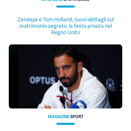
Zendaya e Tom Holland, nuovi dettagli sul
matrimonio segreto: la festa privata nel
Regno Unito
MAGAZINE
SPORT