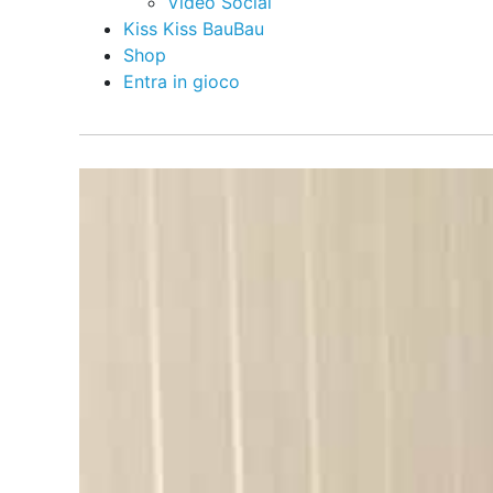
Video Social
Kiss Kiss BauBau
Shop
Entra in gioco