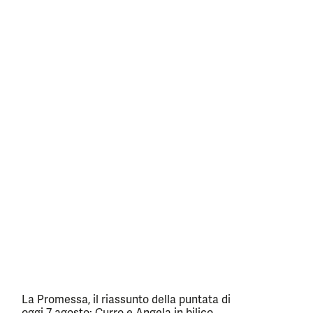
La Promessa, il riassunto della puntata di
oggi 7 agosto: Curro e Angela in bilico