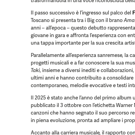
trasformandola in una voce riconosciuta dell
Il passo successivo è l’ingresso sul palco del
F
Toscano si presenta tra i Big con il brano
Ama
anni – all’epoca – questo debutto rappresenta
giovane in gara e affronta l’esperienza con en
una tappa importante per la sua crescita artis
Parallelamente all’esperienza sanremese, la c
progetti musicali e a far conoscere la sua mu
Taki
, insieme a diversi inediti e collaborazioni
ultimi anni e hanno contribuito a consolidare 
contemporaneo, melodie evocative e testi int
Il 2025 è stato anche l’anno del primo album u
pubblicato il 3 ottobre con l’etichetta Warner 
canzoni che hanno segnato il suo percorso re
in piena evoluzione, pronta ad ampliare i propr
Accanto alla carriera musicale, il rapporto co