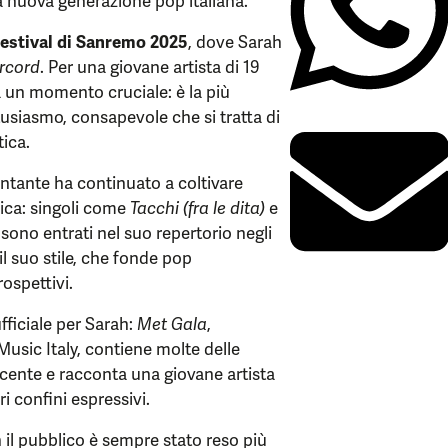
a nuova generazione pop italiana.
estival di Sanremo 2025
, dove Sarah
rcord
. Per una giovane artista di 19
 un momento cruciale: è la più
tusiasmo, consapevole che si tratta di
tica.
antante ha continuato a coltivare
sica: singoli come
Tacchi (fra le dita)
e
, sono entrati nel suo repertorio negli
il suo stile, che fonde pop
rospettivi.
fficiale per Sarah:
Met Gala
,
Music Italy, contiene molte delle
cente e racconta una giovane artista
i confini espressivi.
n il pubblico è sempre stato reso più