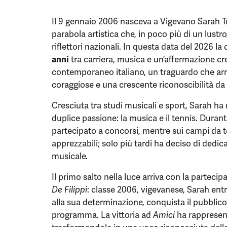
Il 9 gennaio 2006 nasceva a Vigevano Sarah T
parabola artistica che, in poco più di un lustro,
riflettori nazionali. In questa data del 2026 l
anni
tra carriera, musica e un’affermazione 
contemporaneo italiano, un traguardo che arr
coraggiose e una crescente riconoscibilità da
Cresciuta tra studi musicali e sport, Sarah h
duplice passione: la musica e il tennis. Durant
partecipato a concorsi, mentre sui campi da te
apprezzabili; solo più tardi ha deciso di dedi
musicale.
Il primo salto nella luce arriva con la parteci
De Filippi
: classe 2006, vigevanese, Sarah entra
alla sua determinazione, conquista il pubblico 
programma. La vittoria ad
Amici
ha rappresent