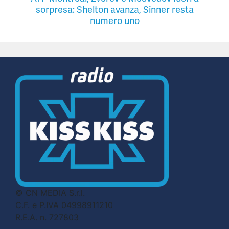
sorpresa: Shelton avanza, Sinner resta
numero uno
© CN MEDIA S.r.l.
C.F. e P.IVA 04998911210
R.E.A. n. 727803