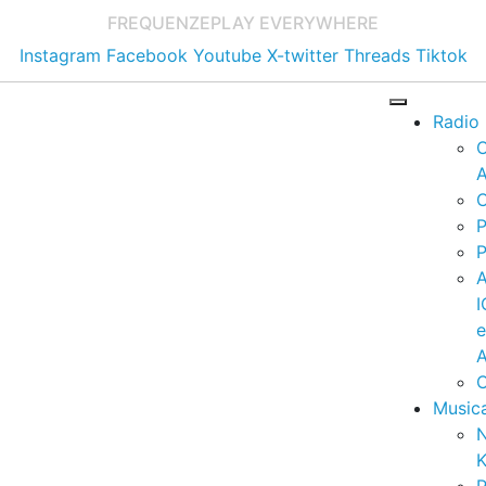
FREQUENZE
PLAY EVERYWHERE
Instagram
Facebook
Youtube
X-twitter
Threads
Tiktok
Radio
A
C
P
P
I
A
C
Music
K