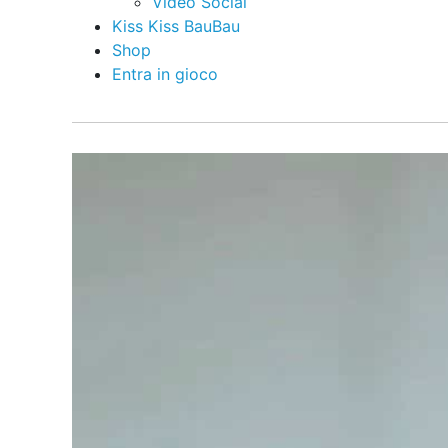
Video Social
Kiss Kiss BauBau
Shop
Entra in gioco