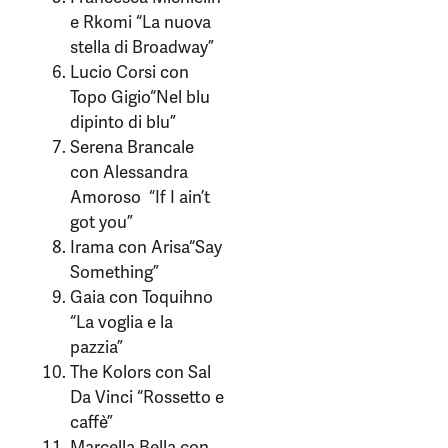
e Rkomi “La nuova
stella di Broadway”
Lucio Corsi con
Topo Gigio“Nel blu
dipinto di blu”
Serena Brancale
con Alessandra
Amoroso “If I ain’t
got you”
Irama con Arisa“Say
Something”
Gaia con Toquihno
“La voglia e la
pazzia”
The Kolors con Sal
Da Vinci “Rossetto e
caffè”
Marcella Bella con