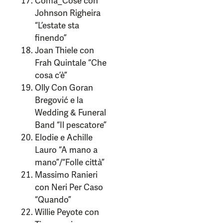
Coma_Cose con
Johnson Righeira
“L’estate sta
finendo”
Joan Thiele con
Frah Quintale “Che
cosa c’è”
Olly Con Goran
Bregović e la
Wedding & Funeral
Band “Il pescatore”
Elodie e Achille
Lauro “A mano a
mano”/“Folle città”
Massimo Ranieri
con Neri Per Caso
“Quando”
Willie Peyote con