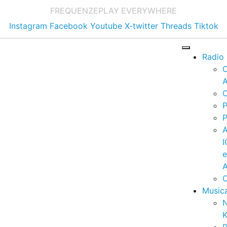
FREQUENZE
PLAY EVERYWHERE
Instagram
Facebook
Youtube
X-twitter
Threads
Tiktok
Radio
A
C
P
P
I
A
C
Music
K