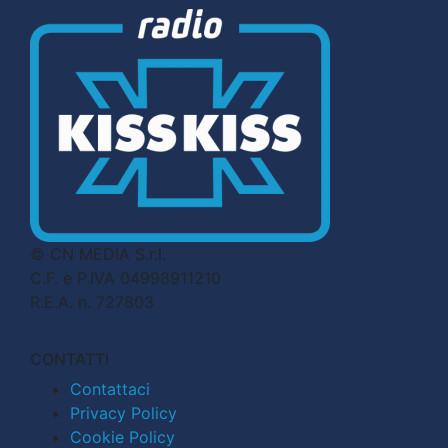
© CN MEDIA S.r.l.
C.F. e P.IVA 04998911210
R.E.A. n. 727803
CONTATTI
Contattaci
Privacy Policy
Cookie Policy