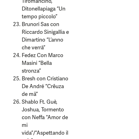
Tiromancino,
Ditonellapiaga “Un
tempo piccolo”
Brunori Sas con
Riccardo Sinigallia e
Dimartino “L’anno
che verrà”
Fedez Con Marco
Masini “Bella
stronza”
Bresh con Cristiano
De André “Crêuza
de mä”
Shablo Ft. Guè,
Joshua, Tormento
con Neffa “Amor de
mi
vida”/“Aspettando il