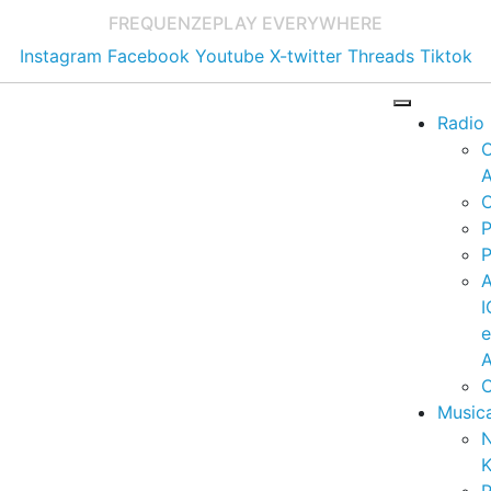
FREQUENZE
PLAY EVERYWHERE
Instagram
Facebook
Youtube
X-twitter
Threads
Tiktok
Radio
A
C
P
P
I
A
C
Music
K