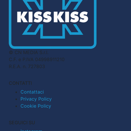
© CN MEDIA S.r.l.
C.F. e P.IVA 04998911210
R.E.A. n. 727803
CONTATTI
Contattaci
Privacy Policy
Cookie Policy
SEGUICI SU