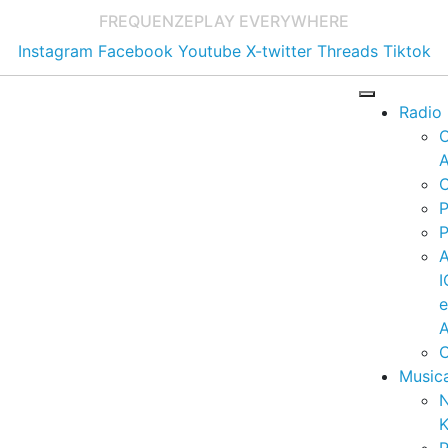
FREQUENZE
PLAY EVERYWHERE
Instagram
Facebook
Youtube
X-twitter
Threads
Tiktok
Radio
A
C
P
P
I
A
C
Music
K