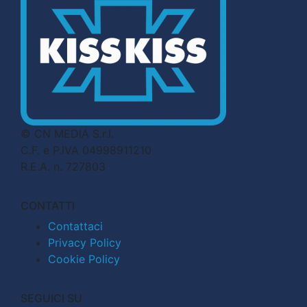
© CN MEDIA S.r.l.
C.F. e P.IVA 04998911210
R.E.A. n. 727803
CONTATTI
Contattaci
Privacy Policy
Cookie Policy
SEGUICI SU