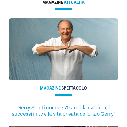
MAGAZINE
ATTUALITÀ
MAGAZINE
SPETTACOLO
Gerry Scotti compie 70 anni: la carriera, i
successi in tv e la vita privata dello “zio Gerry”