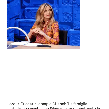
Lorella Cuccarini compie 61 anni: “La famiglia
perfetta non esiste, con Silvio abbiamo mantenuto la