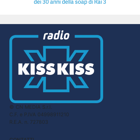
dei 30 anni della soap di Rai 3
© CN MEDIA S.r.l.
C.F. e P.IVA 04998911210
R.E.A. n. 727803
CONTATTI