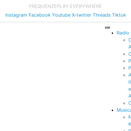
FREQUENZE
PLAY EVERYWHERE
Instagram
Facebook
Youtube
X-twitter
Threads
Tiktok
Radio
A
C
P
P
I
A
C
Music
K