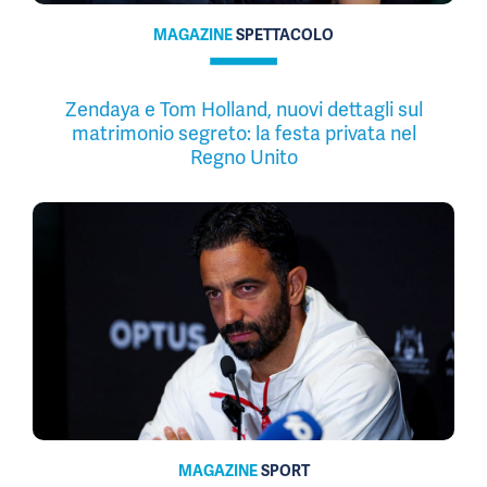
MAGAZINE
SPETTACOLO
Zendaya e Tom Holland, nuovi dettagli sul
matrimonio segreto: la festa privata nel
Regno Unito
MAGAZINE
SPORT