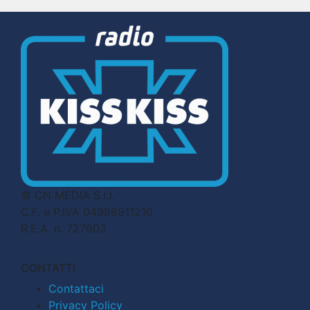
© CN MEDIA S.r.l.
C.F. e P.IVA 04998911210
R.E.A. n. 727803
CONTATTI
Contattaci
Privacy Policy