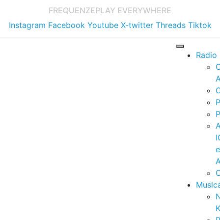
FREQUENZE
PLAY EVERYWHERE
Instagram
Facebook
Youtube
X-twitter
Threads
Tiktok
Radio
A
C
P
P
I
A
C
Music
K