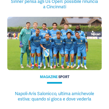
Sinner pensa agli Us Open: possibile rinuncia
a Cincinnati
MAGAZINE
SPORT
Napoli-Aris Salonicco, ultima amichevole
estiva: quando si gioca e dove vederla