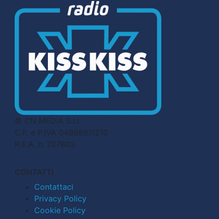
© CN MEDIA S.r.l.
C.F. e P.IVA 04998911210
R.E.A. n. 727803
CONTATTI
Contattaci
Privacy Policy
Cookie Policy