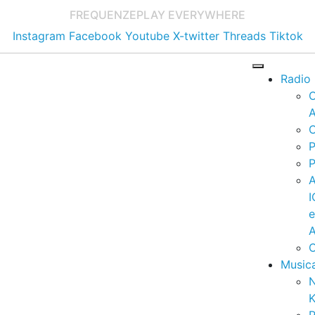
FREQUENZE
PLAY EVERYWHERE
Instagram
Facebook
Youtube
X-twitter
Threads
Tiktok
Radio
A
C
P
P
I
A
C
Music
K