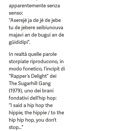
apparentemente senza
senso:
“Aserejé ja de jé de jebe
tu de jebere seibiunouva
majavi an de bugui an de
güididípi”.
In realtà quelle parole
storpiate riproducono, in
modo fonetico, l’incipit di
“Rapper’s Delight” dei
The Sugarhill Gang
(1979), uno dei brani
fondativi dell’hip hop:
“I said a hip hop the
hippie, the hippie / to the
hip hip hop, you don’t
stop…”