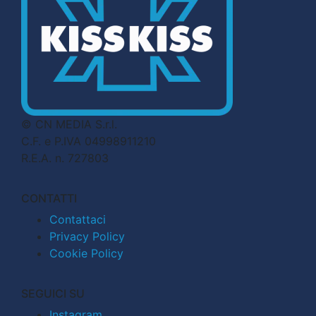
© CN MEDIA S.r.l.
C.F. e P.IVA 04998911210
R.E.A. n. 727803
CONTATTI
Contattaci
Privacy Policy
Cookie Policy
SEGUICI SU
Instagram