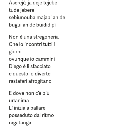
Aserejé, ja deje tejebe
tude jebere
sebiunouba majabi an de
bugui an de buididipí
Non è una stregoneria
Che lo incontri tutti i
giorni
ovunque io cammini
Diego è lì sfacciato
e questo lo diverte
rastafari afrogitano
E dove non c’è più
un’anima
Lì inizia a ballare
posseduto dal ritmo
ragatanga