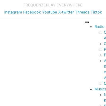
FREQUENZE
PLAY EVERYWHERE
Instagram
Facebook
Youtube
X-twitter
Threads
Tiktok
Radio
A
C
P
P
I
A
C
Music
K