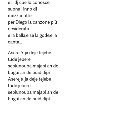
e il dj cue lo conosce
suona l’inno di
mezzanotte
per Diego la canzone più
desiderata
e la balla,e se la gode,e la
canta…
Aserejé, ja deje tejebe
tude jebere
sebiunouba majabi an de
bugui an de buididipí
Aserejé, ja deje tejebe
tude jebere
sebiunouba majabi an de
bugui an de buididipí