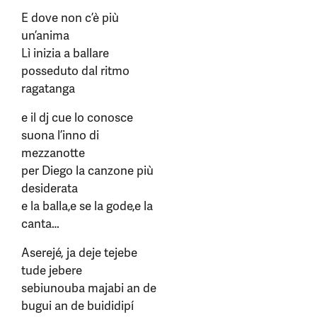
E dove non c’è più
un’anima
Lì inizia a ballare
posseduto dal ritmo
ragatanga
e il dj cue lo conosce
suona l’inno di
mezzanotte
per Diego la canzone più
desiderata
e la balla,e se la gode,e la
canta…
Aserejé, ja deje tejebe
tude jebere
sebiunouba majabi an de
bugui an de buididipí