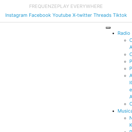
FREQUENZE
PLAY EVERYWHERE
Instagram
Facebook
Youtube
X-twitter
Threads
Tiktok
Radio
A
C
P
P
I
A
C
Music
K