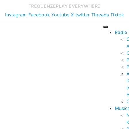
FREQUENZE
PLAY EVERYWHERE
Instagram
Facebook
Youtube
X-twitter
Threads
Tiktok
Radio
A
C
P
P
I
A
C
Music
K