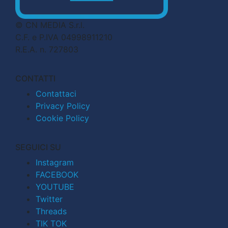
© CN MEDIA S.r.l.
C.F. e P.IVA 04998911210
R.E.A. n. 727803
CONTATTI
Contattaci
Privacy Policy
Cookie Policy
SEGUICI SU
Instagram
FACEBOOK
YOUTUBE
Twitter
Threads
TIK TOK