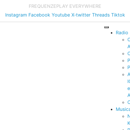
FREQUENZE
PLAY EVERYWHERE
Instagram
Facebook
Youtube
X-twitter
Threads
Tiktok
Radio
A
C
P
P
I
A
C
Music
K