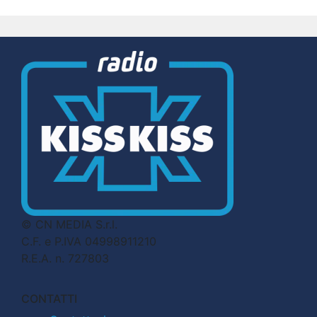
© CN MEDIA S.r.l.
C.F. e P.IVA 04998911210
R.E.A. n. 727803
CONTATTI