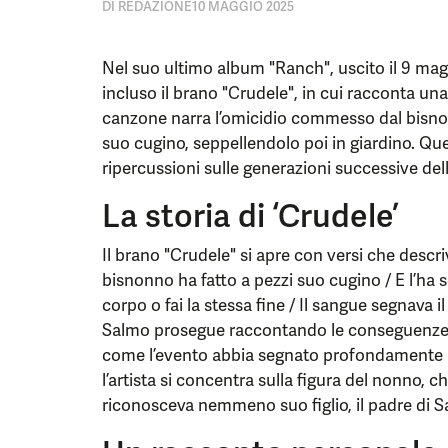
DI
REDAZIONE
10 MAGGIO 2025
Nel suo ultimo album "Ranch", uscito il 9 mag
incluso il brano "Crudele", in cui racconta un
canzone narra l’omicidio commesso dal bisnon
suo cugino, seppellendolo poi in giardino. Q
ripercussioni sulle generazioni successive dell
La storia di ‘Crudele’
Il brano "Crudele" si apre con versi che descr
bisnonno ha fatto a pezzi suo cugino / E l’ha so
corpo o fai la stessa fine / Il sangue segnava il 
Salmo prosegue raccontando le conseguenze 
come l’evento abbia segnato profondamente la
l’artista si concentra sulla figura del nonno, c
riconosceva nemmeno suo figlio, il padre di S