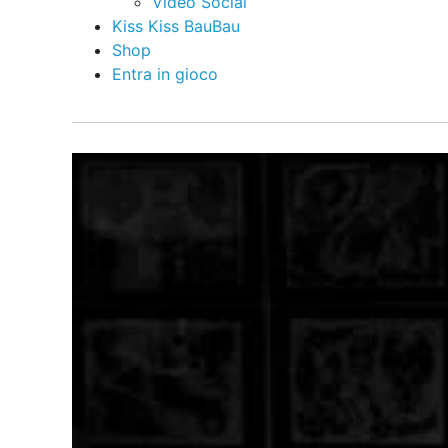
Video Social
Kiss Kiss BauBau
Shop
Entra in gioco