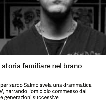
storia familiare nel brano
apper sardo Salmo svela una drammatica
le', narrando l'omicidio commesso dal
le generazioni successive.