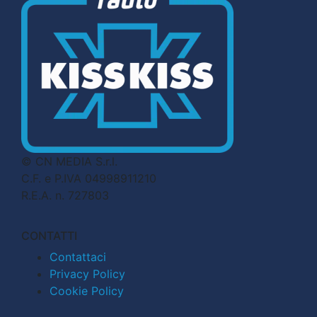
© CN MEDIA S.r.l.
C.F. e P.IVA 04998911210
R.E.A. n. 727803
CONTATTI
Contattaci
Privacy Policy
Cookie Policy