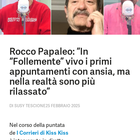
Rocco Papaleo: “In
“Follemente” vivo i primi
appuntamenti con ansia, ma
nella realtà sono più
rilassato”
DI
SUSY TESCIONE
25 FEBBRAIO 2025
Nel corso della puntata
de
I Corrieri di Kiss Kiss