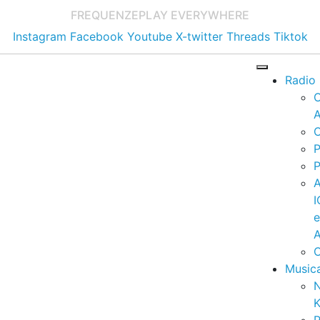
FREQUENZE
PLAY EVERYWHERE
Instagram
Facebook
Youtube
X-twitter
Threads
Tiktok
Radio
A
C
P
P
I
A
C
Music
K