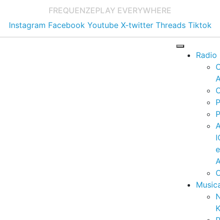
FREQUENZE
PLAY EVERYWHERE
Instagram
Facebook
Youtube
X-twitter
Threads
Tiktok
Radio
A
C
P
P
I
A
C
Music
K