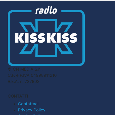
© CN MEDIA S.r.l.
C.F. e P.IVA 04998911210
R.E.A. n. 727803
CONTATTI
Contattaci
Privacy Policy