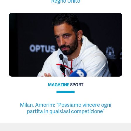
Regno Unito
MAGAZINE
SPORT
Milan, Amorim: “Possiamo vincere ogni
partita in qualsiasi competizione”