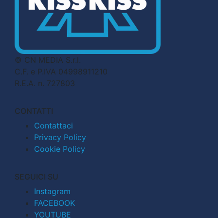
© CN MEDIA S.r.l.
C.F. e P.IVA 04998911210
R.E.A. n. 727803
CONTATTI
Contattaci
Privacy Policy
Cookie Policy
SEGUICI SU
Instagram
FACEBOOK
YOUTUBE