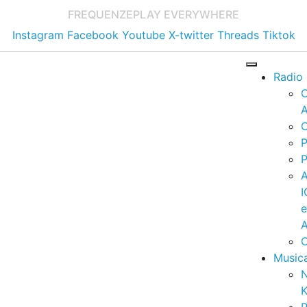
FREQUENZE
PLAY EVERYWHERE
Instagram
Facebook
Youtube
X-twitter
Threads
Tiktok
Radio
A
C
P
P
I
A
C
Music
K