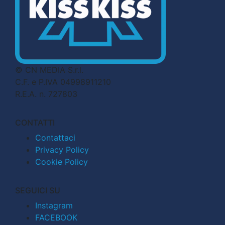
© CN MEDIA S.r.l.
C.F. e P.IVA 04998911210
R.E.A. n. 727803
CONTATTI
Contattaci
Privacy Policy
Cookie Policy
SEGUICI SU
Instagram
FACEBOOK