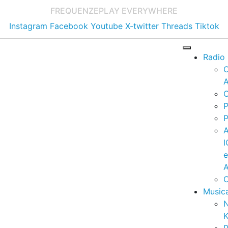
FREQUENZE
PLAY EVERYWHERE
Instagram
Facebook
Youtube
X-twitter
Threads
Tiktok
Radio
A
C
P
P
I
A
C
Music
K