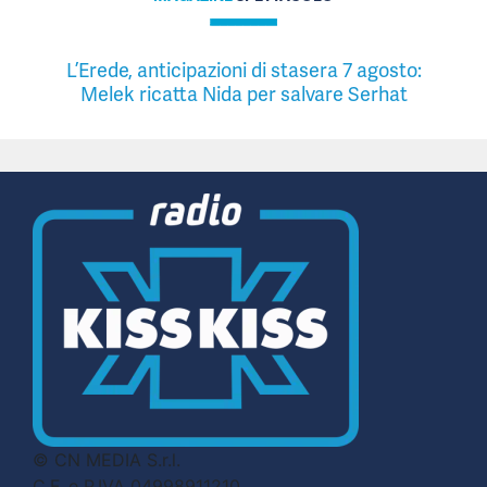
L’Erede, anticipazioni di stasera 7 agosto:
Melek ricatta Nida per salvare Serhat
© CN MEDIA S.r.l.
C.F. e P.IVA 04998911210