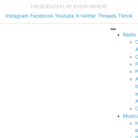
FREQUENZE
PLAY EVERYWHERE
Instagram
Facebook
Youtube
X-twitter
Threads
Tiktok
Radio
A
C
P
P
I
A
C
Music
K