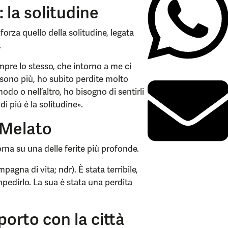
 la solitudine
 forza quello della solitudine, legata
.
empre lo stesso, che intorno a me ci
ci sono più, ho subito perdite molto
odo o nell’altro, ho bisogno di sentirli
i più è la solitudine».
a Melato
orna su una delle ferite più profonde.
agna di vita; ndr). È stata terribile,
mpedirlo. La sua è stata una perdita
pporto con la città