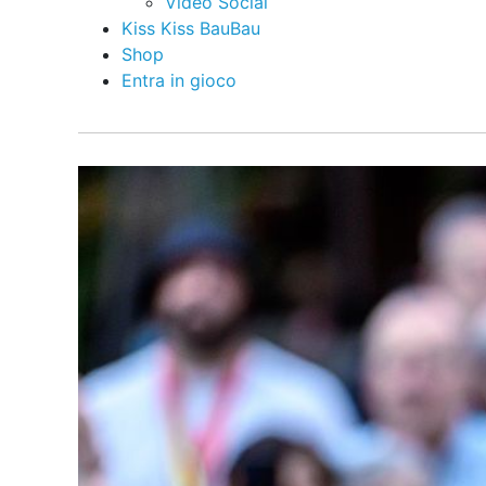
Video Social
Kiss Kiss BauBau
Shop
Entra in gioco