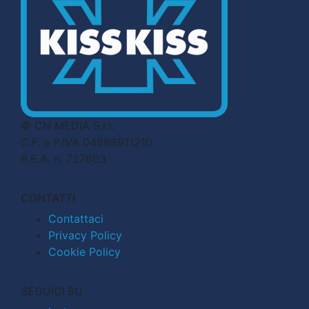
© CN MEDIA S.r.l.
C.F. e P.IVA 04998911210
R.E.A. n. 727803
CONTATTI
Contattaci
Privacy Policy
Cookie Policy
SEGUICI SU