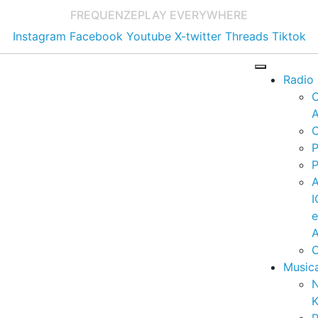
FREQUENZE
PLAY EVERYWHERE
Instagram
Facebook
Youtube
X-twitter
Threads
Tiktok
Radio
A
C
P
P
I
A
C
Music
K